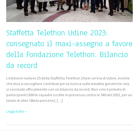
Fondazione
Telethon.
Bilancio
da
record
Staffetta Telethon Udine 2023:
consegnato il maxi-assegno a favore
della Fondazione Telethon. Bilancio
da record
L’edizione numero 25 della Staffetta Telethon 24 per un’ora di Udine, evento
che mira a raccogliere contributi per la ricerca sulle malattie genetiche rare,
si conclude ufficialmente con un bilancio da record. Non solo il primato di
partecipanti (690 le squadre iscritte in presenza contro le 540 del 2022, per un
totale di oltre 18mila persone), […]
Leggi tutto »