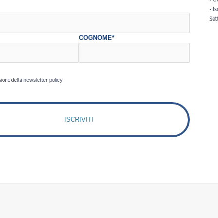
• I
Set
COGNOME*
sione della
newsletter policy