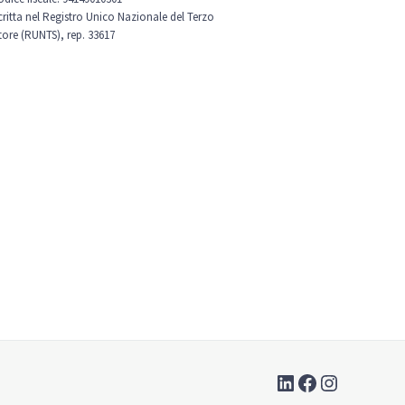
scritta nel Registro Unico Nazionale del Terzo
tore (RUNTS), rep. 33617
LinkedIn
Facebook
Instagra