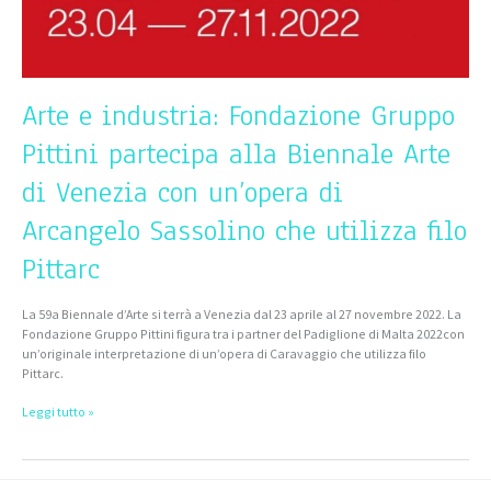
Venezia
con
un’opera
di
Arcangelo
Sassolino
Arte e industria: Fondazione Gruppo
che
utilizza
Pittini partecipa alla Biennale Arte
filo
Pittarc
di Venezia con un’opera di
Arcangelo Sassolino che utilizza filo
Pittarc
La 59a Biennale d’Arte si terrà a Venezia dal 23 aprile al 27 novembre 2022. La
Fondazione Gruppo Pittini figura tra i partner del Padiglione di Malta 2022con
un’originale interpretazione di un’opera di Caravaggio che utilizza filo
Pittarc.
Leggi tutto »