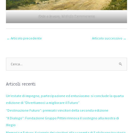
Ozio e lavoro
, Michele Cammarano
←
Articolo precedente
Articolo successivo
→
C
e
r
Articoli recenti
c
a
Un’estate di impegno, partecipazione ed entusiasmo: si conclude la quarta
:
edizione di “Divertiamoci a migliorare il Futuro”
“Destinazione Futuro”: premiati i vincitori della seconda edizione
“Il Dialogo”: Fondazione Gruppo Pittini rinnova il sostegno alla mostra di
Illegio
Memoria e Futuro: il viaggio dei vincitori alla scoperta di Salisburgo tra storia,