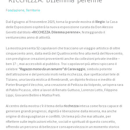
Fondazione
,
Territorio
Dal 6 giugno al 9 novembre 2025, torna la grande mostra di
Illegio
: la Casa
delle Esposizioni ospiterà la nuova esposizione curata da Don Alessio
Geretti dal titolo
«RICCHEZZA. Dilemma perenne»
, festeggiando il
ventunesimo anno di attività.
La mostra presenta 52 capolavori che tracciano un viaggio artistico di oltre
cinquecento anni, dalla metà del Quattrocento fino alla metà del Novecento,
con prestigiose creazioni provenienti anche da collezioni private inedite –
ben 17 -, mai accessibili al pubblico. Tra i capolavori più attesi spiccano il
celebre
“Ragazzo morso da un ramarro”
di Caravaggio
, simbolo potente
dell’attrazione e del pericolo insiti nella ricchezza, due spettacolari tele di
Tiziano, una tavola mistica di Rembrandt, un dipinto festoso e inedito di
Pieter Bruegel il Vecchio, una creazione di Pellizza da Volpedo, un’opera rara
di Pablo Picasso, oltre a lavori di Renato Guttuso, Lorenzo Lotto, Filippino
Lippi, Giovanni Bellini e Mattia Preti.
Al centro della mostra c’è il tema della
ricchezza
intesa come forza capace di
generare grandi progressi, dignità e liberazione dalla miseria, ma anche
origine di diseguaglianze e conflitti. Un tema più che mai attuale, per
riflettere sulle implicazioni etiche, sociali e spirituali di questo concetto,
offrendo un percorso di bellezza e consapevolezza in un momento storico