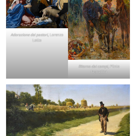
Adorazione dei pastori
, Lorenzo
Lotto
Ritorno dai campi
, Plinio
Nomellini