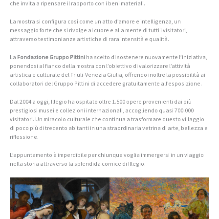
che invita a ripensare il rapporto con i beni materiali.
La mostra si configura così come un atto d’amore e intelligenza, un
messaggio forte che si rivolge al cuore e alla mente di tutti i visitatori,
attraverso testimonianze artistiche di rara intensità e qualità.
La
Fondazione Gruppo Pittini
ha scelto di sostenere nuovamente l’iniziativa,
ponendosi al fianco della mostra con l’obiettivo di valorizzare l’attività
artistica e culturale del Friuli-Venezia Giulia, offrendo inoltre la possibilità ai
collaboratori del Gruppo Pittini di accedere gratuitamente all’esposizione.
Dal 2004 a oggi, Illegio ha ospitato oltre 1.500 opere provenienti dai più
prestigiosi musei e collezioni internazionali, accogliendo quasi 700.000
visitatori. Un miracolo culturale che continua a trasformare questo villaggio
di poco più di trecento abitanti in una straordinaria vetrina di arte, bellezza e
riflessione.
L’appuntamento è imperdibile per chiunque voglia immergersi in un viaggio
nella storia attraverso la splendida cornice di Illegio.