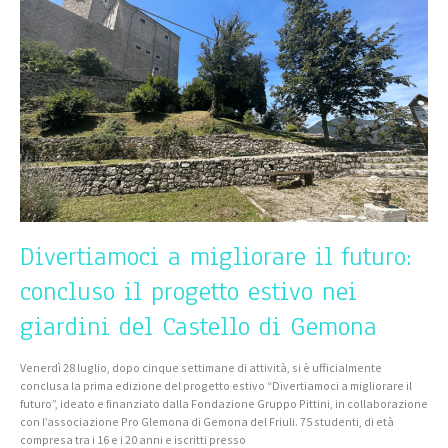
il
futuro:
concluso
il
progetto
estivo
nei
giardini
del
Castello
di
Gemona
Divertiamoci a migliorare il futuro:
concluso il progetto estivo nei
giardini del Castello di Gemona
Venerdì 28 luglio, dopo cinque settimane di attività, si è ufficialmente
conclusa la prima edizione del progetto estivo “Divertiamoci a migliorare il
futuro”, ideato e finanziato dalla Fondazione Gruppo Pittini, in collaborazione
con l’associazione Pro Glemona di Gemona del Friuli. 75 studenti, di età
compresa tra i 16 e i 20 anni e iscritti presso