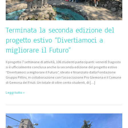
Futuro”
Terminata la seconda edizione del
progetto estivo “Divertiamoci a
migliorare il Futuro”
Il progetto 7 settimane di attività, 106 studenti partecipanti: venerdì 9 agosto
si è ufficialmente conclusa anche la seconda edizione del progetto estivo
“Divertiamoci a migliorare il Futuro”, ideato e finanziato dalla Fondazione
Gruppo Pittini, in collaborazione con l’associazione Pro Glemona e il Comune
di Gemona del Friuli. Un totale di oltre cento studenti, di […]
Leggi tutto »
Divertiamoci
a
migliorare