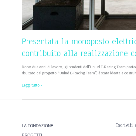
Presentata la monoposto elettr
contribuito alla realizzazione
Dopo due anni di lavoro, gli studenti dell’Uniud E-Racing Team par
risultato del progetto “Uniud E-Racing Team”, è stata ideata e costru
Leggi tutto »
Iscriviti
LA FONDAZIONE
PROGETTI