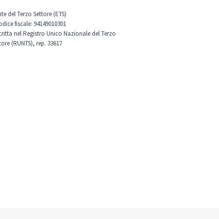
nte del Terzo Settore (ETS)
odice fiscale: 94149010301
scritta nel Registro Unico Nazionale del Terzo
tore (RUNTS), rep. 33617