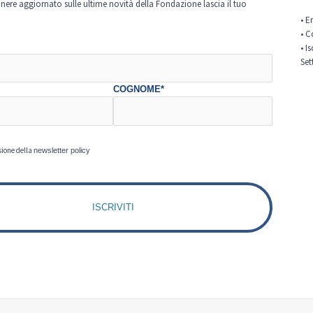
nere aggiornato sulle ultime novità della Fondazione lascia il tuo
• E
• C
• I
Set
COGNOME*
sione della
newsletter policy