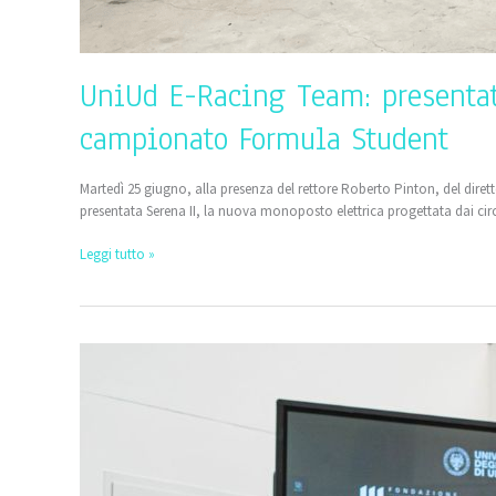
UniUd E-Racing Team: presentat
campionato Formula Student
Martedì 25 giugno, alla presenza del rettore Roberto Pinton, del diret
presentata Serena II, la nuova monoposto elettrica progettata dai circa
Leggi tutto »
Presentata
la
monoposto
elettrica
dell’UniUD
E-
Racing