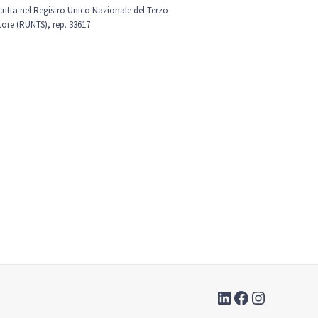
scritta nel Registro Unico Nazionale del Terzo
tore (RUNTS), rep. 33617
LinkedIn
Facebook
Instagra