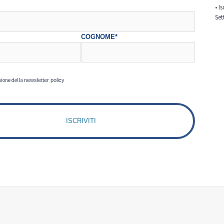
• I
Set
COGNOME*
sione della
newsletter policy