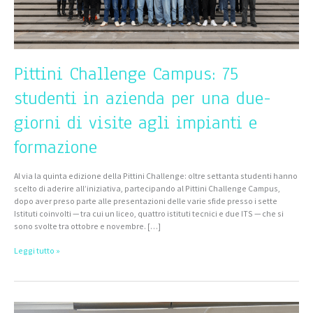
di
visite
agli
impianti
e
formazione
Pittini Challenge Campus: 75
studenti in azienda per una due-
giorni di visite agli impianti e
formazione
Al via la quinta edizione della Pittini Challenge: oltre settanta studenti hanno
scelto di aderire all’iniziativa, partecipando al Pittini Challenge Campus,
dopo aver preso parte alle presentazioni delle varie sfide presso i sette
Istituti coinvolti — tra cui un liceo, quattro istituti tecnici e due ITS — che si
sono svolte tra ottobre e novembre. […]
Leggi tutto »
Conclusa