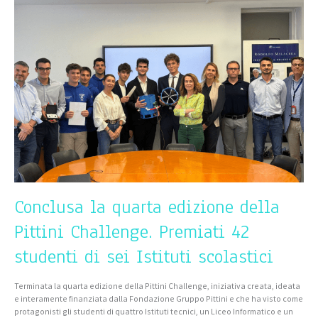
la
quarta
edizione
della
Pittini
Challenge.
Premiati
42
studenti
di
sei
Istituti
scolastici
Conclusa la quarta edizione della
Pittini Challenge. Premiati 42
studenti di sei Istituti scolastici
Terminata la quarta edizione della Pittini Challenge, iniziativa creata, ideata
e interamente finanziata dalla Fondazione Gruppo Pittini e che ha visto come
protagonisti gli studenti di quattro Istituti tecnici, un Liceo Informatico e un