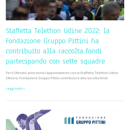
raccolta
fondi
partecipando
con
sette
squadre
Staffetta Telethon Udine 2022: la
Fondazione Gruppo Pittini ha
contribuito alla raccolta fondi
partecipando con sette squadre
Per il 24esimo anno torna l’appuntamento con la Staffetta Telethon Udine
24x1ora. Fondazione Gruppo Pittini contribuisce alla raccolta fondi
Leggi tutto »
Telethon
Udine
2021,
Fondazione