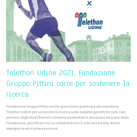
Gruppo
Pittini
corre
per
sostenere
la
ricerca
Telethon Udine 2021, Fondazione
Gruppo Pittini corre per sostenere la
ricerca
Fondazione Gruppo Pittini anche quest’anno partecipa alla maratona
Telethon Udine per sostenere la ricerca sulle malattie genetiche rare. I km
percorsi dagli Steel Runners saranno trasformati in donazioni da parte della
Fondazione, perchè per noi la solidarietà non è solo una parola, ma un
impegno reale in prima persona.