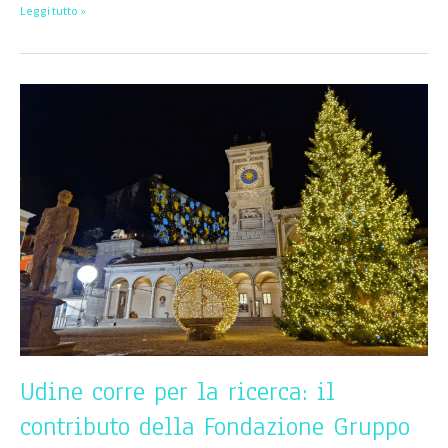
Leggi tutto »
Udine
corre
per
la
ricerca:
il
contributo
della
Fondazione
Gruppo
Pittini
alla
Staffetta
Telethon
2025
Udine corre per la ricerca: il
contributo della Fondazione Gruppo