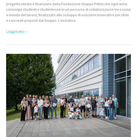
progetto ideato e finanziato dalla Fondazione Gruppo Pittini che ogni anno
coinvolge studenti e studentesse in un percorso di collaborazione tra scuola
e mondo del lavoro, finalizzato allo sviluppo di soluzioni innovative per sfide
e casi reali proposti dal Gruppo. L’iniziativa
Leggi tutto »
I
bambini
al
centro
del
futuro:
Fondazione
Gruppo
Pittini
celebra
i
figli
dei
collaboratori
del