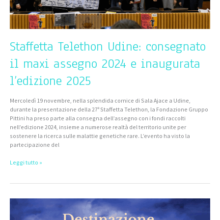
Staffetta Telethon Udine: consegnato
il maxi assegno 2024 e inaugurata
l’edizione 2025
Mercoledì 19 novembre, nella splendida cornice di Sala Ajace a Udine,
durante la presentazione della 27ª Staffetta Telethon, la Fondazione Gruppo
Pittini ha preso parte alla consegna dell’assegno con i fondi raccolti
nell’edizione 2024, insieme a numerose realtà del territorio unite per
sostenere la ricerca sulle malattie genetiche rare. L’evento ha visto la
partecipazione del
Leggi tutto »
“Destinazione
Futuro”:
un