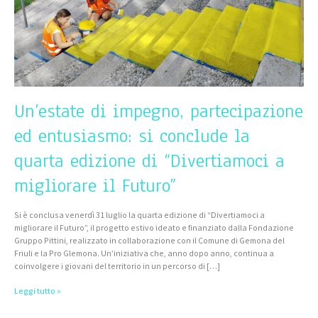
la
quarta
edizione
di
“Divertiamoci
a
migliorare
il
Futuro”
Un’estate di impegno, partecipazione
ed entusiasmo: si conclude la
quarta edizione di “Divertiamoci a
migliorare il Futuro”
Si è conclusa venerdì 31 luglio la quarta edizione di “Divertiamoci a
migliorare il Futuro”, il progetto estivo ideato e finanziato dalla Fondazione
Gruppo Pittini, realizzato in collaborazione con il Comune di Gemona del
Friuli e la Pro Glemona. Un’iniziativa che, anno dopo anno, continua a
coinvolgere i giovani del territorio in un percorso di […]
Leggi tutto »