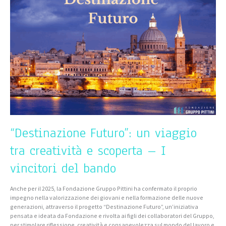
viaggio
tra
creatività
e
scoperta
–
I
vincitori
del
bando
“Destinazione Futuro”: un viaggio
tra creatività e scoperta – I
vincitori del bando
Anche per il 2025, la Fondazione Gruppo Pittini ha confermato il proprio
impegno nella valorizzazione dei giovani e nella formazione delle nuove
generazioni, attraverso il progetto “Destinazione Futuro”, un’iniziativa
pensata e ideata da Fondazione e rivolta ai figli dei collaboratori del Gruppo,
per stimolare riflessione, creatività e consapevolezza sul mondo del lavoro e