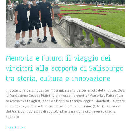
vincitori
alla
scoperta
di
Salisburgo
tra
storia,
cultura
e
innovazione
Memoria e Futuro: il viaggio dei
vincitori alla scoperta di Salisburgo
tra storia, cultura e innovazione
In occasione del cinquantesimo anniversario del terremoto del Friuli del 1976,
la Fondazione Gruppo Pittini ha promosso il progetto “Memoria e Futuro”, un
percorso rivolto agli studenti dell’Istituto Tecnico Magrini-Marchetti – Settore
Tecnologico, indirizzo Costruzioni, Ambiente e Territorio (C.A.T.) di Gemona
del Friuli, con l’obiettivo di approfondire la memoria di un evento che ha
segnato
Leggi tutto »