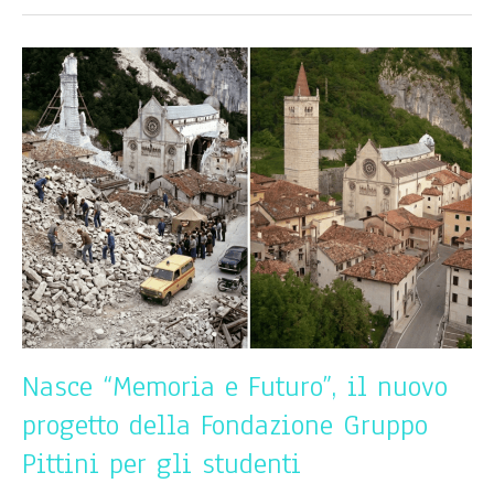
Nasce
“Memoria
e
Futuro”,
il
nuovo
progetto
della
Fondazione
Gruppo
Pittini
per
gli
studenti
Nasce “Memoria e Futuro”, il nuovo
progetto della Fondazione Gruppo
Pittini per gli studenti