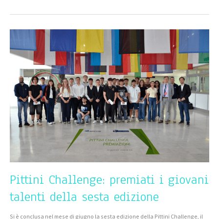
Pittini
Challenge:
premiati
i
giovani
talenti
della
sesta
edizione
Pittini Challenge: premiati i giovani
talenti della sesta edizione
Si è conclusa nel mese di giugno la sesta edizione della Pittini Challenge, il