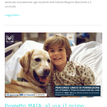
dedicato inizialmente agli studenti dell’Istituto Magrini-Marchetti e il
secondo
Leggi tutto »
Progetto
MAIA:
al
via
il
primo
percorso
formativo
per
gli
Interventi
Assistiti
con
gli
Animali
in
FVG
Progetto MAIA: al via il primo