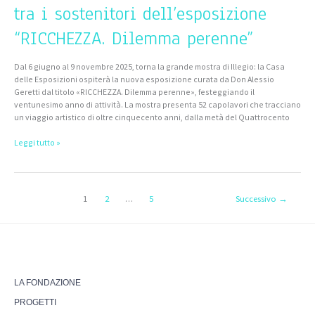
tra i sostenitori dell’esposizione
“RICCHEZZA. Dilemma perenne”
Dal 6 giugno al 9 novembre 2025, torna la grande mostra di Illegio: la Casa
delle Esposizioni ospiterà la nuova esposizione curata da Don Alessio
Geretti dal titolo «RICCHEZZA. Dilemma perenne», festeggiando il
ventunesimo anno di attività. La mostra presenta 52 capolavori che tracciano
un viaggio artistico di oltre cinquecento anni, dalla metà del Quattrocento
Leggi tutto »
1
2
…
5
Successivo
→
LA FONDAZIONE
PROGETTI