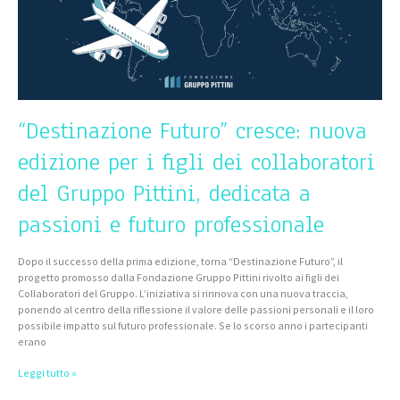
collaboratori
del
Gruppo
Pittini,
dedicata
a
passioni
e
“Destinazione Futuro” cresce: nuova
futuro
professionale
edizione per i figli dei collaboratori
del Gruppo Pittini, dedicata a
passioni e futuro professionale
Dopo il successo della prima edizione, torna “Destinazione Futuro”, il
progetto promosso dalla Fondazione Gruppo Pittini rivolto ai figli dei
Collaboratori del Gruppo. L’iniziativa si rinnova con una nuova traccia,
ponendo al centro della riflessione il valore delle passioni personali e il loro
possibile impatto sul futuro professionale. Se lo scorso anno i partecipanti
erano
Leggi tutto »