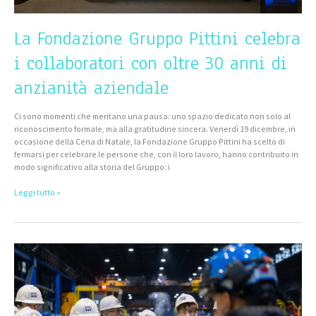
La Fondazione Gruppo Pittini celebra
i collaboratori con oltre 30 anni di
anzianità aziendale
Ci sono momenti che meritano una pausa: uno spazio dedicato non solo al
riconoscimento formale, ma alla gratitudine sincera. Venerdì 19 dicembre, in
occasione della Cena di Natale, la Fondazione Gruppo Pittini ha scelto di
fermarsi per celebrare le persone che, con il loro lavoro, hanno contribuito in
modo significativo alla storia del Gruppo: i
Leggi tutto »
60
studenti
in
azienda
per
due