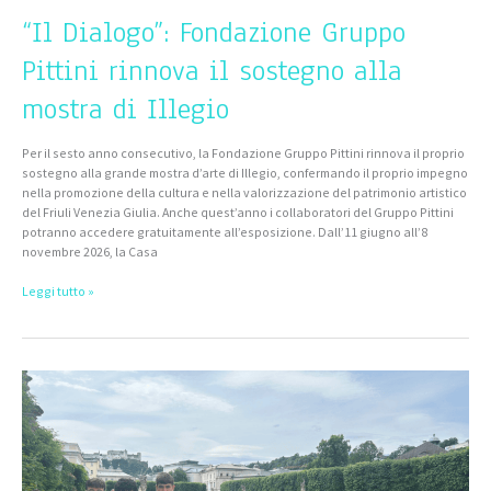
“Il Dialogo”: Fondazione Gruppo
Pittini rinnova il sostegno alla
mostra di Illegio
Per il sesto anno consecutivo, la Fondazione Gruppo Pittini rinnova il proprio
sostegno alla grande mostra d’arte di Illegio, confermando il proprio impegno
nella promozione della cultura e nella valorizzazione del patrimonio artistico
del Friuli Venezia Giulia. Anche quest’anno i collaboratori del Gruppo Pittini
potranno accedere gratuitamente all’esposizione. Dall’11 giugno all’8
novembre 2026, la Casa
Leggi tutto »
Memoria
e
Futuro:
il
viaggio
dei