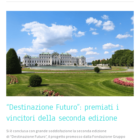
“Destinazione
Futuro”:
premiati
i
vincitori
della
seconda
edizione
“Destinazione Futuro”: premiati i
vincitori della seconda edizione
Si è conclusa con grande soddisfazione la seconda edizione
di “Destinazione Futuro”, il progetto promosso dalla Fondazione Gruppo