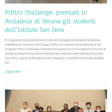
Pittini Challenge: premiati in
Acciaierie di Verona gli studenti
dell’Istituto San Zeno
Si è appena conclusa presso la Sala del Consiglio di Acciaierie di Verona,
stabilimento veronese del Gruppo Pittini, la cerimonia di premiazione del
progetto Pittini Challenge.L’iniziativa ha permesso di assegnare sei borse di
studio a studenti di quinta di indirizzo meccatronico dell’Istituto Salesiano
San Zeno, capaci di distinguersi per impegno, creatività ed elevata qualità
dei
Leggi tutto »
Assegnate
le
borse
di
studio