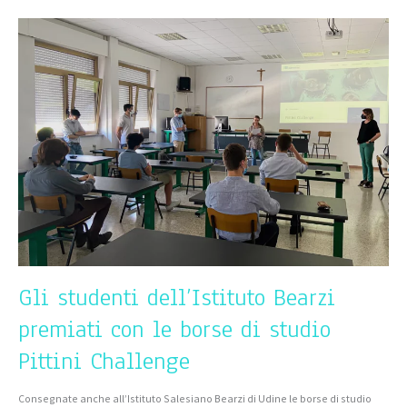
Gli
studenti
dell’Istituto
Bearzi
premiati
con
le
borse
di
studio
Pittini
Challenge
Gli studenti dell’Istituto Bearzi
premiati con le borse di studio
Pittini Challenge
Consegnate anche all’Istituto Salesiano Bearzi di Udine le borse di studio