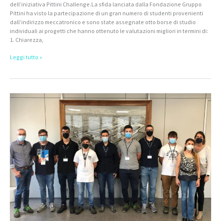
dell’iniziativa Pittini Challenge.La sfida lanciata dalla Fondazione Gruppo
Pittini ha visto la partecipazione di un gran numero di studenti provenienti
dall’indirizzo meccatronico e sono state assegnate otto borse di studio
individuali ai progetti che hanno ottenuto le valutazioni migliori in termini di:
1. Chiarezza,
Leggi tutto »
Pittini
Challenge:
premiati
in
Acciaierie
di
Verona
gli
studenti
dell’Istituto
San
Zeno