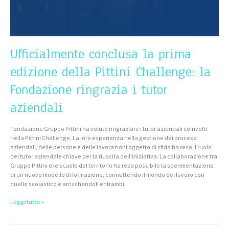
i
tutor
aziendali
Ufficialmente conclusa la prima
edizione della Pittini Challenge: la
Fondazione ringrazia i tutor
aziendali
Fondazione Gruppo Pittini ha voluto ringraziare i tutor aziendali coinvolti
nella Pittini Challenge. La loro esperienza nella gestione dei processi
aziendali, delle persone e delle lavorazioni oggetto di sfida ha reso il ruolo
del tutor aziendale chiave per la riuscita dell’iniziativa. La collaborazione tra
Gruppo Pittini e le scuole del territorio ha reso possibile la sperimentazione
di un nuovo modello di formazione, connettendo il mondo del lavoro con
quello scolastico e arricchendoli entrambi.
Leggi tutto »